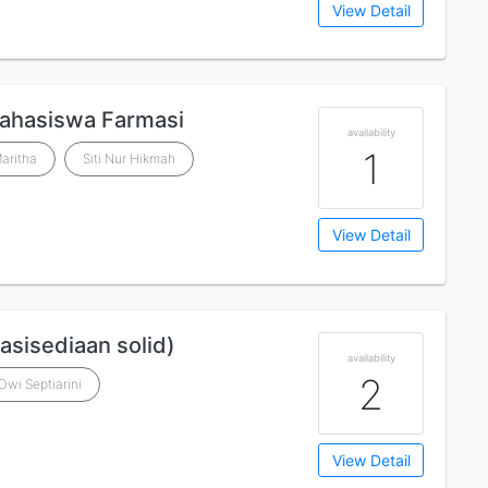
View Detail
Mahasiswa Farmasi
availability
1
aritha
Siti Nur Hikmah
View Detail
asisediaan solid)
availability
2
Dwi Septiarini
View Detail