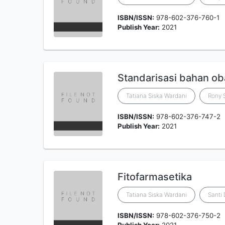
ISBN/ISSN:
978-602-376-760-1
Publish Year:
2021
Standarisasi bahan ob
Tatiana Siska Wardani
Rony 
ISBN/ISSN:
978-602-376-747-2
Publish Year:
2021
Fitofarmasetika
Tatiana Siska Wardani
Santi 
ISBN/ISSN:
978-602-376-750-2
Publish Year:
2021