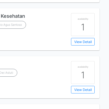
 Kesehatan
availability
1
rio Agus Santoso
View Detail
availability
1
Dwi Astuti
View Detail