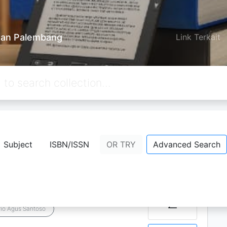
an Palembang
Link Terkait
Berikutnya
Hal. Akhir
Subject
ISBN/ISSN
OR TRY
Advanced Search
D
A
P
SIS Implementasi Hukum
availability
tik Kefarmasian
2
rio Agus Santoso