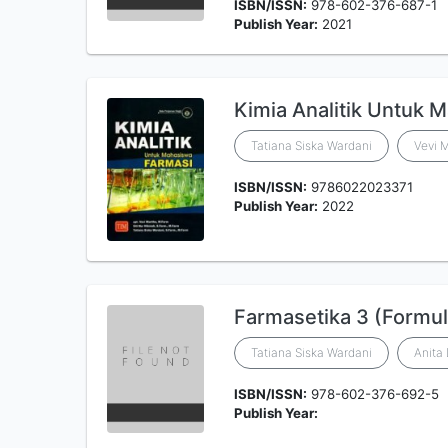
ISBN/ISSN:
978-602-376-687-1
Publish Year:
2021
Kimia Analitik Untuk 
Tatiana Siska Wardani
Vevi M
ISBN/ISSN:
9786022023371
Publish Year:
2022
Farmasetika 3 (Formul
Tatiana Siska Wardani
Anita 
ISBN/ISSN:
978-602-376-692-5
Publish Year: