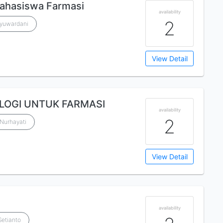
Mahasiswa Farmasi
availability
2
Ayuwardani
View Detail
LOGI UNTUK FARMASI
availability
2
 Nurhayati
View Detail
availability
Setianto