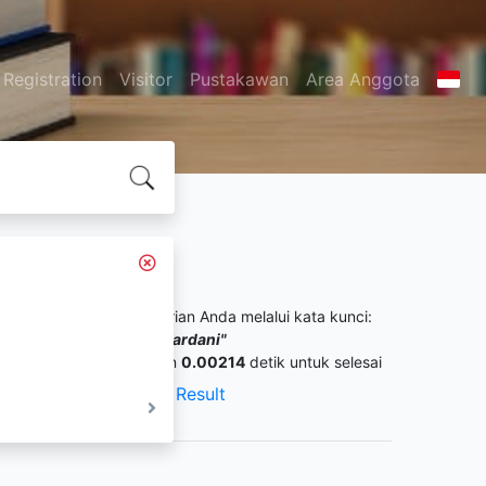
Registration
Visitor
Pustakawan
Area Anggota
Search Result
itemukan
37
dari pencarian Anda melalui kata kunci:
uthor :
"Tatiana Siska Wardani"
ermintaan membutuhkan
0.00214
detik untuk selesai
XML Result
JSON Result