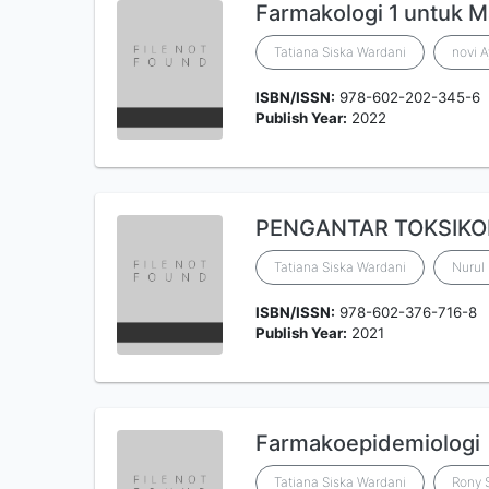
Farmakologi 1 untuk 
Tatiana Siska Wardani
novi 
ISBN/ISSN:
978-602-202-345-6
Publish Year:
2022
PENGANTAR TOKSIKO
Tatiana Siska Wardani
Nurul
ISBN/ISSN:
978-602-376-716-8
Publish Year:
2021
Farmakoepidemiologi
Tatiana Siska Wardani
Rony 