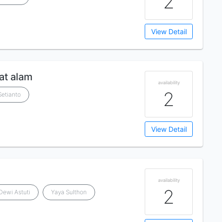
2
View Detail
at alam
availability
2
Setianto
View Detail
availability
2
Dewi Astuti
Yaya Sulthon