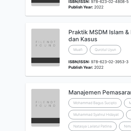
ISBN/ISSN:
978-623-02-4808-5
Publish Year:
2022
Praktik MSDM Islam & 
dan Kasus
Muafi
Qurotul Uyun
ISBN/ISSN:
978-623-02-3953-3
Publish Year:
2022
Manajemen Pemasaran
Mohammad Bagus Sucipto
M
Muhammad Syahrul Hidayat
Natasya Lailatul Patlina
Nim