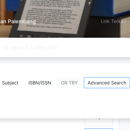
an Palembang
Link Terkait
Berikutnya
Hal. Akhir
Subject
ISBN/ISSN
OR TRY
Advanced Search
D
C
P
: Sebuah Analisis Minat
availability
 Dalam Persp…
1