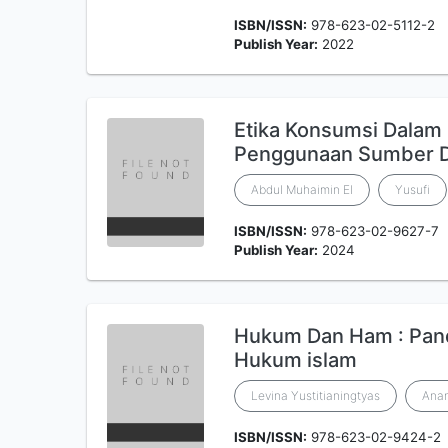
ISBN/ISSN:
978-623-02-5112-2
Publish Year:
2022
Etika Konsumsi Dalam 
Penggunaan Sumber D
Abdul Muhaimin El
Yusufi
ISBN/ISSN:
978-623-02-9627-7
Publish Year:
2024
Hukum Dan Ham : Pan
Hukum islam
Levina Yustitianingtyas
Anan
ISBN/ISSN:
978-623-02-9424-2