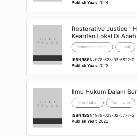
Publish Year:
2024
Restorative Justice :
Kearifan Lokal Di Aceh
Muhammad Natsir
Fuadi
ISBN/ISSN:
978-623-02-5822-0
Publish Year:
2023
Ilmu Hukum Dalam Be
Iman Jauhari
Darmawan
ISBN/ISSN:
978-623-02-5777-3
Publish Year:
2022