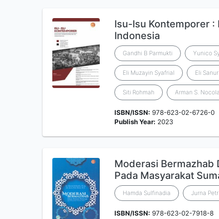
Isu-Isu Kontemporer 
Indonesia
Gandhi B Parmukti
Yunico Sy
Eli Muzayin Syafrial
Eli Sanu
Siti Rohmah
Arman S. Nocol
ISBN/ISSN:
978-623-02-6726-0
Publish Year:
2023
Moderasi Bermazhab 
Pada Masyarakat Suma
Hamda Sulfinadia
Jurna Petr
ISBN/ISSN:
978-623-02-7918-8