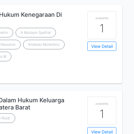
: Hukum Kenegaraan Di
availability
1
ahrir
A Muzayin Syafrial
r Nasution
Andreas Morentino
View Detail
as M
Dalam Hukum Keluarga
availability
tera Barat
1
i Roszi
View Detail