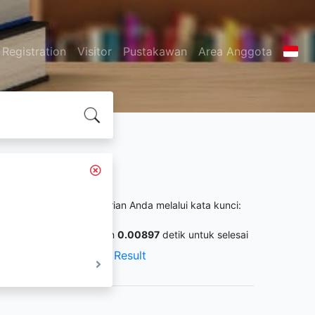
Registration
Visitor
Pustakawan
Area Anggota
Search Result
itemukan
72
dari pencarian Anda melalui kata kunci:
all Number :
2
ermintaan membutuhkan
0.00897
detik untuk selesai
XML Result
JSON Result