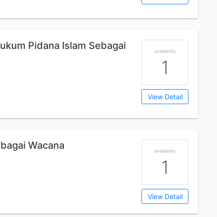
 Hukum Pidana Islam Sebagai
availability
1
View Detail
rbagai Wacana
availability
1
View Detail