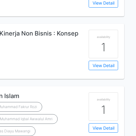
View Detail
Kinerja Non Bisnis : Konsep
availability
1
View Detail
 Islam
availability
1
uhammad Fakrur Rozi
Muhammad Iqbal Awwalul Amri
View Detail
as Diayu Mawangi