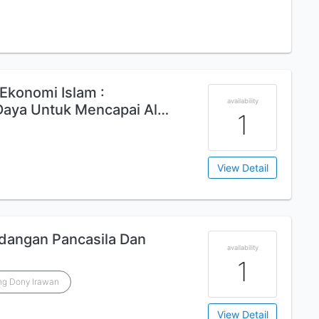
Ekonomi Islam :
availability
aya Untuk Mencapai Al…
1
View Detail
dangan Pancasila Dan
availability
1
g Dony Irawan
View Detail