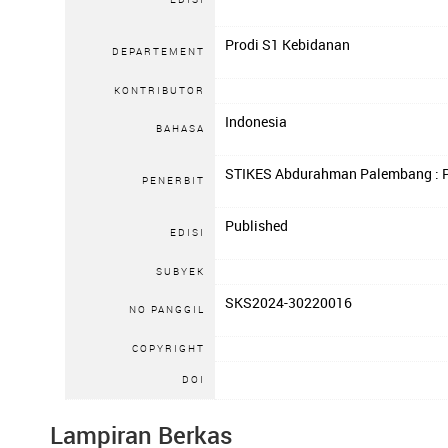
Prodi S1 Kebidanan
DEPARTEMENT
KONTRIBUTOR
Indonesia
BAHASA
STIKES Abdurahman Palembang
:
PENERBIT
Published
EDISI
SUBYEK
SKS2024-30220016
NO PANGGIL
COPYRIGHT
DOI
Lampiran Berkas