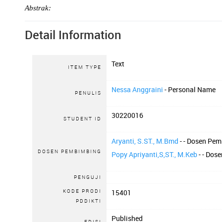
Abstrak:
Detail Information
Text
ITEM TYPE
Nessa Anggraini
- Personal Name
PENULIS
30220016
STUDENT ID
Aryanti, S.ST., M.Bmd
- - Dosen Pe
DOSEN PEMBIMBING
Popy Apriyanti,S,ST., M.Keb
- - Dos
PENGUJI
KODE PRODI
15401
PDDIKTI
Published
EDISI