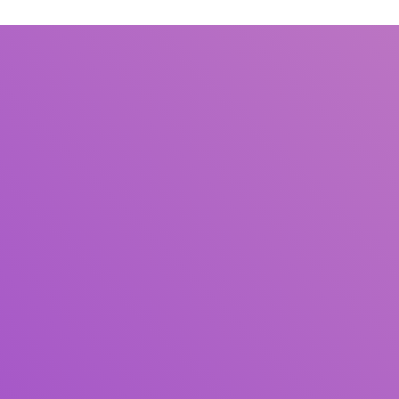
Judul
Pengarang
Subyek
ISBN/ISSN
Tipe Koleksi
Lokasi
GMD